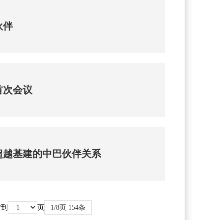
伙伴
首次会议
超越基建的中巴伙伴关系
转到
页
1/8页 154条