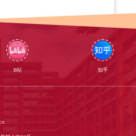
B站
知乎
cn