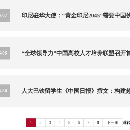
印尼驻华大使：“黄金印尼2045”需要中国
6-07
“全球领导力”中国高校人才培养联盟召开
6-06
人大巴铁留学生《中国日报》撰文：构建
5-30
1
2
3
4
5
6
7
8
下一页
跳