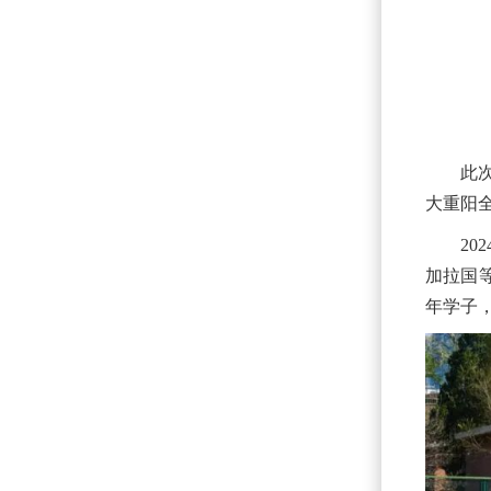
此
大重阳
2
加拉国
年学子