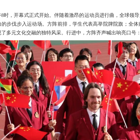
午8时，开幕式正式开始。伴随着激昂的运动员进行曲，全球领
力的步伐步入运动场。方阵前排，学生代表高举院牌院旗；全体
多元文化交融的独特风采。行进中，方阵齐声喊出响亮口号：“We are the wo