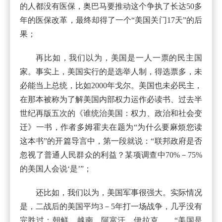
的人都没有医保，奥巴马要推动这个争执了长达50多
年的医保改革，最终却得了一个“美国关门17天”的后
果；
再比如，我们以为，美国是一人一票的民主国
家。事实上，美国实行的是选举人制，得选票多，未
必能当上总统，比如2000年戈尔。美国也未必民主，
在那本被称为了解美国内部权力运作必读书、过去半
世纪再版五次的《谁统治美国：权力、政治和社会变
迁》一书，作者多姆霍夫在题为“为什么要麻烦您读
这本书”的开篇导言中，第一段就说：“联邦政府是否
忽视了普通人民群众的利益？某项调查中70%－75%
的美国人会说‘是’”；
还比如，我们以为，美国军事很强大。实际情况
是，二战后的美国平均3－5年打一场战争，几乎没有
完胜过：朝鲜、越南、阿富汗、伊拉克……“美国是