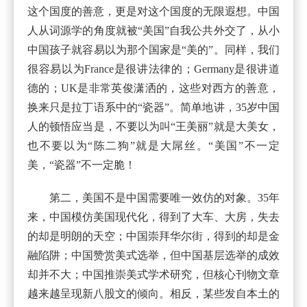
这个国度的善意，更是对这个国度的无限遐想。中国
人从词源学的角度就被“美国”自我公共外交了，从小
中国孩子就容易以为那个国家是“美的”。同样，我们
很容易以为France是很讲法律的；Germany是很讲道
德的；UK是非常英俊潇洒的，这些对西方的善意，
换来只是拉丁语系中的“瓷器”。简单地讲，35岁中国
人的顿悟应当是，不要以为叫“王美丽”就是大美女，
也不要以为“陈二狗”就是大屌丝。“美国”不一定
美，“瓷器”不一定脆！
第二，美国不是中国需要唯一效仿的对象。35年
来，中国模仿美国现代化，得到了大车、大房，失去
的却是明朗的天空；中国崇拜华尔街，得到的却是金
融陷阱；中国赞赏美式选举，但中国基层选举的成效
却并不大；中国推崇美式学术研究，但核心刊物文章
越来越呈现新八股文的倾向。相反，某些发自本土的